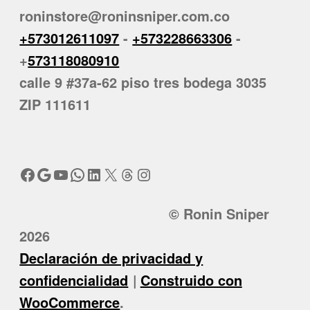
roninstore@roninsniper.com.co
+573012611097
-
+573228663306
-
+
573118080910
calle 9 #37a-62 piso tres bodega 3035
ZIP 111611
Facebook
Google
YouTube
WhatsApp
LinkedIn
X
Threads
Instagram
© Ronin Sniper
2026
Declaración de privacidad y
confidencialidad
Construido con
WooCommerce
.