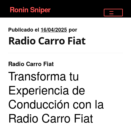
Ronin Sniper
Ir
Ir
a
al
TIENDA
la
contenido
Publicado el
16/04/2025
por
EQUIPAMIENTO ÉLITE
navegación
Radio Carro Fiat
PISTOLAS
RIFLES DEPORTIVOS
Radio Carro Fiat
Transforma tu
SATELITALES
Experiencia de
Conducción con la
Radio Carro Fiat