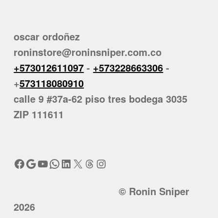
oscar ordoñez
roninstore@roninsniper.com.co
+573012611097
-
+573228663306
-
+
573118080910
calle 9 #37a-62 piso tres bodega 3035
ZIP 111611
Facebook
Google
YouTube
WhatsApp
LinkedIn
X
Threads
Instagram
© Ronin Sniper
2026