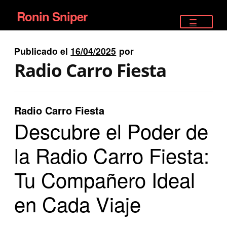
Ronin Sniper
Ir
Ir
a
al
TIENDA
la
contenido
Publicado el
16/04/2025
por
EQUIPAMIENTO ÉLITE
navegación
Radio Carro Fiesta
PISTOLAS
RIFLES DEPORTIVOS
Radio Carro Fiesta
Descubre el Poder de
SATELITALES
la Radio Carro Fiesta:
Tu Compañero Ideal
en Cada Viaje