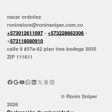
oscar ordoñez
roninstore@roninsniper.com.co
+573012611097
-
+573228663306
-
+
573118080910
calle 9 #37a-62 piso tres bodega 3035
ZIP 111611
Facebook
Google
YouTube
WhatsApp
LinkedIn
X
Threads
Instagram
© Ronin Sniper
2026