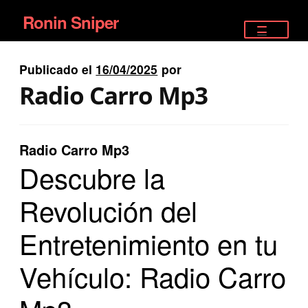
Ronin Sniper
Ir
Ir
a
al
TIENDA
la
contenido
Publicado el
16/04/2025
por
EQUIPAMIENTO ÉLITE
navegación
Radio Carro Mp3
PISTOLAS
RIFLES DEPORTIVOS
Radio Carro Mp3
Descubre la
SATELITALES
Revolución del
Entretenimiento en tu
Vehículo: Radio Carro