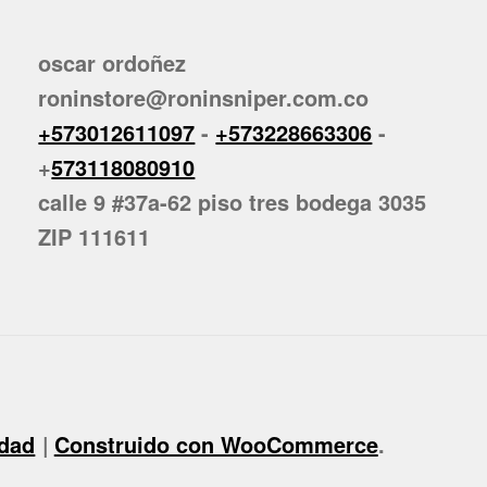
oscar ordoñez
roninstore@roninsniper.com.co
+573012611097
-
+573228663306
-
+
573118080910
calle 9 #37a-62 piso tres bodega 3035
ZIP 111611
idad
Construido con WooCommerce
.