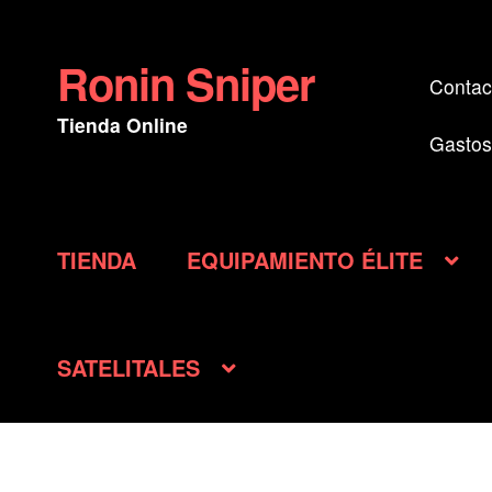
Ronin Sniper
Ir
Ir
Contac
a
al
Tienda Online
la
contenido
Gastos
navegación
TIENDA
EQUIPAMIENTO ÉLITE
SATELITALES