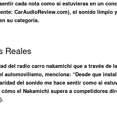
 sentir cada nota como si estuvieras en un con
uente: CarAudioReview.com), el sonido limpio y
en su categoría.
s Reales
dad del
radio carro nakamichi
que a través de l
el automovilismo, menciona: “Desde que instal
aridad del sonido me hace sentir como si estu
n cómo el Nakamichi supera a competidores dir
).