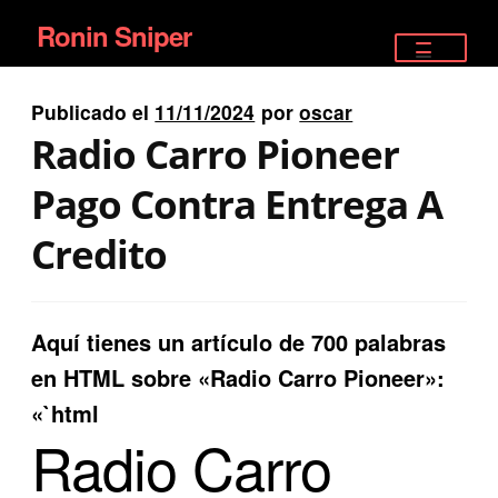
Ronin Sniper
Ir
Ir
a
al
TIENDA
la
contenido
Publicado el
11/11/2024
por
oscar
EQUIPAMIENTO ÉLITE
navegación
Radio Carro Pioneer
PISTOLAS
Pago Contra Entrega A
RIFLES DEPORTIVOS
Credito
SATELITALES
Aquí tienes un artículo de 700 palabras
en HTML sobre «Radio Carro Pioneer»:
«`html
Radio Carro