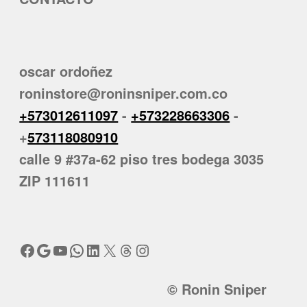
oscar ordoñez
roninstore@roninsniper.com.co
+573012611097
-
+573228663306
-
+
573118080910
calle 9 #37a-62 piso tres bodega 3035
ZIP 111611
Facebook
Google
YouTube
WhatsApp
LinkedIn
X
Threads
Instagram
© Ronin Sniper