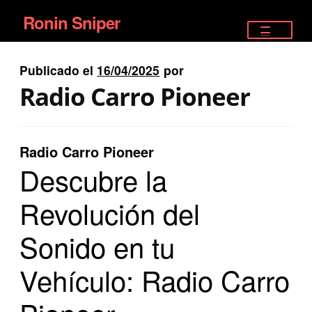
Ronin Sniper
Ir
Ir
a
al
TIENDA
la
contenido
Publicado el
16/04/2025
por
EQUIPAMIENTO ÉLITE
navegación
Radio Carro Pioneer
PISTOLAS
RIFLES DEPORTIVOS
Radio Carro Pioneer
Descubre la
SATELITALES
Revolución del
Sonido en tu
Vehículo: Radio Carro