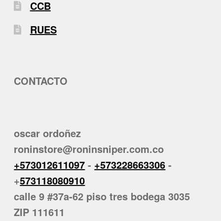
CCB
RUES
CONTACTO
oscar ordoñez
roninstore@roninsniper.com.co
+573012611097
-
+573228663306
-
+
573118080910
calle 9 #37a-62 piso tres bodega 3035
ZIP 111611