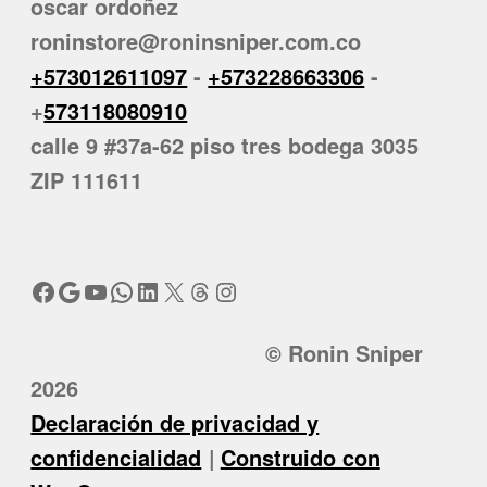
oscar ordoñez
roninstore@roninsniper.com.co
+573012611097
-
+573228663306
-
+
573118080910
calle 9 #37a-62 piso tres bodega 3035
ZIP 111611
Facebook
Google
YouTube
WhatsApp
LinkedIn
X
Threads
Instagram
© Ronin Sniper
2026
Declaración de privacidad y
confidencialidad
Construido con