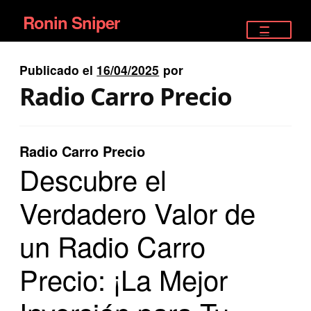
Ronin Sniper
Ir
Ir
a
al
TIENDA
la
contenido
Publicado el
16/04/2025
por
EQUIPAMIENTO ÉLITE
navegación
Radio Carro Precio
PISTOLAS
RIFLES DEPORTIVOS
Radio Carro Precio
Descubre el
SATELITALES
Verdadero Valor de
un Radio Carro
Precio: ¡La Mejor