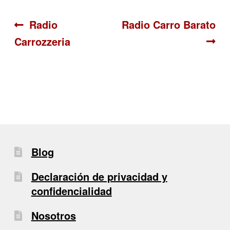
Navegación
Anterior:
Siguiente:
Radio
Radio Carro Barato
Carrozzeria
de
entradas
Blog
Declaración de privacidad y
confidencialidad
Nosotros