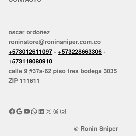
oscar ordoñez
roninstore@roninsniper.com.co
+573012611097
-
+573228663306
-
+
573118080910
calle 9 #37a-62 piso tres bodega 3035
ZIP 111611
Facebook
Google
YouTube
WhatsApp
LinkedIn
X
Threads
Instagram
© Ronin Sniper