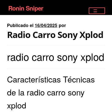
Ronin Sniper
Ir
Ir
a
al
TIENDA
la
contenido
Publicado el
16/04/2025
por
EQUIPAMIENTO ÉLITE
navegación
Radio Carro Sony Xplod
PISTOLAS
radio carro sony xplod
RIFLES DEPORTIVOS
SATELITALES
Características Técnicas
de la radio carro sony
xplod