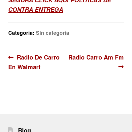
SEGURA
CLICK AQUI POLITICAS DE
CONTRA ENTREGA
Categoría:
Sin categoría
Navegación
Anterior:
Siguiente:
Radio De Carro
Radio Carro Am Fm
En Walmart
de
entradas
Blog