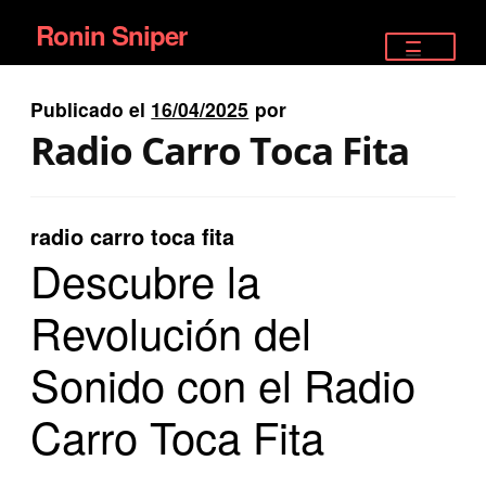
Ronin Sniper
Ir
Ir
a
al
TIENDA
la
contenido
Publicado el
16/04/2025
por
EQUIPAMIENTO ÉLITE
navegación
Radio Carro Toca Fita
PISTOLAS
RIFLES DEPORTIVOS
radio carro toca fita
Descubre la
SATELITALES
Revolución del
Sonido con el Radio
Carro Toca Fita