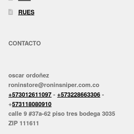
RUES
CONTACTO
oscar ordoñez
roninstore@roninsniper.com.co
+573012611097
-
+573228663306
-
+
573118080910
calle 9 #37a-62 piso tres bodega 3035
ZIP 111611