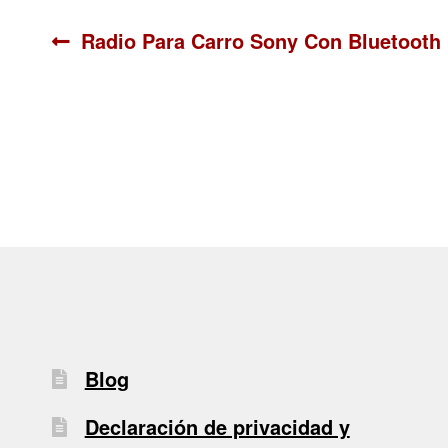
Navegación
Anterior:
Radio Para Carro Sony Con Bluetooth
de
entradas
Blog
Declaración de privacidad y