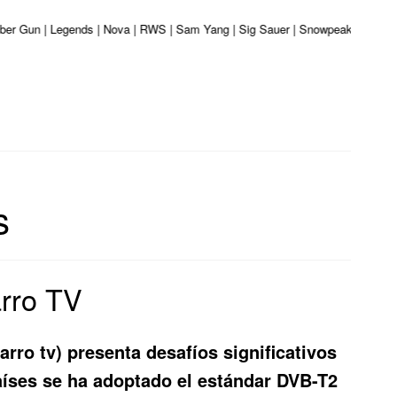
liber Gun | Legends | Nova | RWS | Sam Yang | Sig Sauer | Snowpeak | Umarex 
s
arro TV
arro tv) presenta desafíos significativos
aíses se ha adoptado el estándar DVB-T2