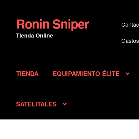
Ronin Sniper
Ir
Ir
Contac
a
al
Tienda Online
la
contenido
Gastos
navegación
TIENDA
EQUIPAMIENTO ÉLITE
SATELITALES