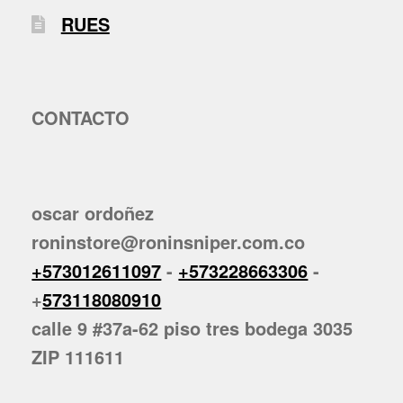
RUES
CONTACTO
oscar ordoñez
roninstore@roninsniper.com.co
+573012611097
-
+573228663306
-
+
573118080910
calle 9 #37a-62 piso tres bodega 3035
ZIP 111611