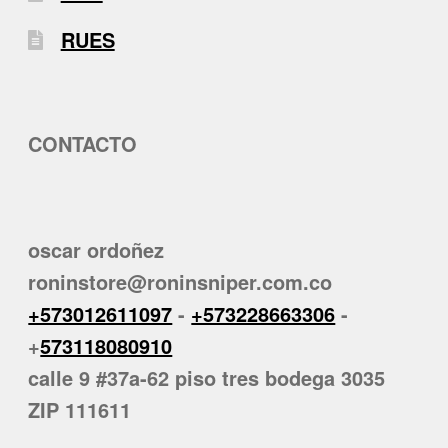
RUES
CONTACTO
oscar ordoñez
roninstore@roninsniper.com.co
+573012611097
-
+573228663306
-
+
573118080910
calle 9 #37a-62 piso tres bodega 3035
ZIP 111611