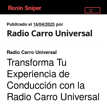
Ronin Sniper
Ir
Ir
a
al
TIENDA
la
contenido
Publicado el
16/04/2025
por
EQUIPAMIENTO ÉLITE
navegación
Radio Carro Universal
PISTOLAS
RIFLES DEPORTIVOS
Radio Carro Universal
Transforma Tu
SATELITALES
Experiencia de
Conducción con la
Radio Carro Universal