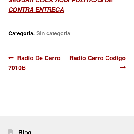
CONTRA ENTREGA
Categoría:
Sin categoría
Navegación
Anterior:
Siguiente:
Radio De Carro
Radio Carro Codigo
7010B
de
entradas
Blog