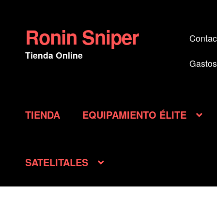
Ronin Sniper
Ir
Ir
Contac
a
al
Tienda Online
la
contenido
Gastos
navegación
TIENDA
EQUIPAMIENTO ÉLITE
SATELITALES