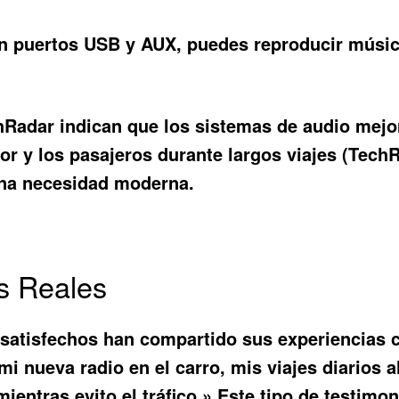
 puertos USB y AUX, puedes reproducir músic
chRadar indican que los sistemas de audio me
tor y los pasajeros durante largos viajes (TechR
 una necesidad moderna.
s Reales
 satisfechos han compartido sus experiencias 
i nueva radio en el carro, mis viajes diarios 
ientras evito el tráfico.» Este tipo de testim