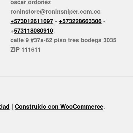
oscar ordoñez
roninstore@roninsniper.com.co
+573012611097
-
+573228663306
-
+
573118080910
calle 9 #37a-62 piso tres bodega 3035
ZIP 111611
idad
Construido con WooCommerce
.