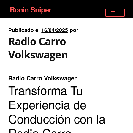
Ronin Sniper
Ir
Ir
a
al
TIENDA
la
contenido
Publicado el
16/04/2025
por
EQUIPAMIENTO ÉLITE
navegación
Radio Carro
PISTOLAS
Volkswagen
RIFLES DEPORTIVOS
Radio Carro Volkswagen
SATELITALES
Transforma Tu
Experiencia de
Conducción con la
Radio Carro