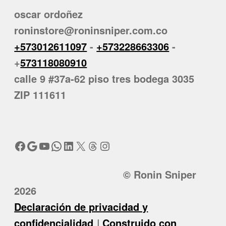
oscar ordoñez
roninstore@roninsniper.com.co
+573012611097
-
+573228663306
-
+
573118080910
calle 9 #37a-62 piso tres bodega 3035
ZIP 111611
Facebook
Google
YouTube
WhatsApp
LinkedIn
X
Threads
Instagram
© Ronin Sniper
2026
Declaración de privacidad y
confidencialidad
Construido con