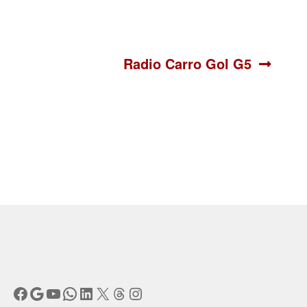
Siguiente:
Radio Carro Gol G5
Facebook
Google
YouTube
WhatsApp
LinkedIn
X
Threads
Instagram