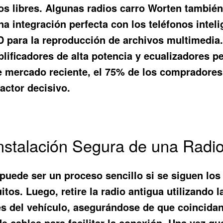
os libres. Algunas radios carro Worten tambié
na integración perfecta con los teléfonos intel
D para la reproducción de archivos multimedia.
lificadores de alta potencia y ecualizadores pe
e mercado reciente, el 75% de los compradores
ctor decisivo.
Instalación Segura de una Radi
 puede ser un proceso sencillo si se siguen los
uitos. Luego, retire la radio antigua utilizand
es del vehículo, asegurándose de que coincidan 
e cables para facilitar la conexión. Una vez q