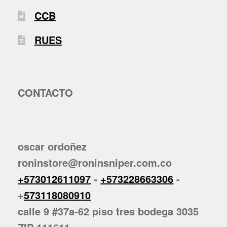
CCB
RUES
CONTACTO
oscar ordoñez
roninstore@roninsniper.com.co
+573012611097
-
+573228663306
-
+
573118080910
calle 9 #37a-62 piso tres bodega 3035