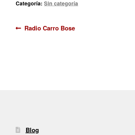
Categoría:
Sin categoría
Navegación
Anterior:
Radio Carro Bose
de
entradas
Blog