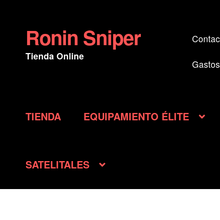
Ronin Sniper
Ir
Ir
Contac
a
al
Tienda Online
la
contenido
Gastos
navegación
TIENDA
EQUIPAMIENTO ÉLITE
SATELITALES