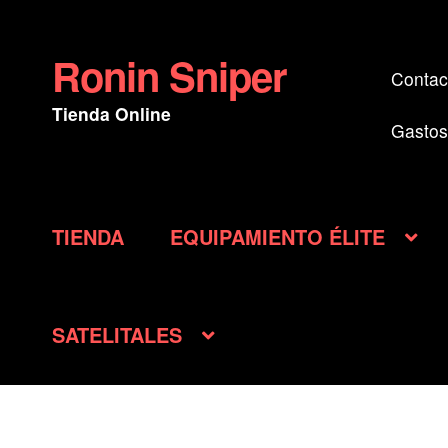
Ronin Sniper
Ir
Ir
Contac
a
al
Tienda Online
la
contenido
Gastos
navegación
TIENDA
EQUIPAMIENTO ÉLITE
SATELITALES