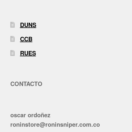
DUNS
CCB
RUES
CONTACTO
oscar ordoñez
roninstore@roninsniper.com.co