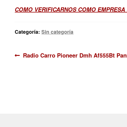
COMO VERIFICARNOS COMO EMPRESA
Categoría:
Sin categoría
Navegación
Anterior:
Radio Carro Pioneer Dmh Af555Bt Pant
de
entradas