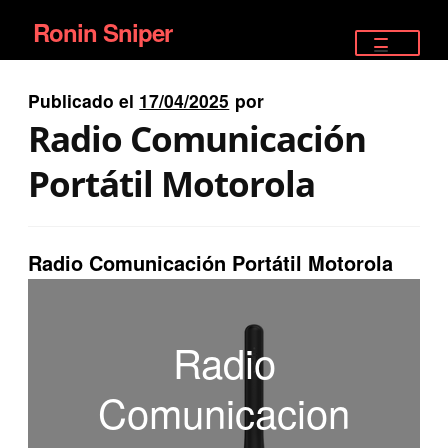
Ronin Sniper
Ir
Ir
a
al
TIENDA
la
contenido
Publicado el
17/04/2025
por
EQUIPAMIENTO ÉLITE
navegación
Radio Comunicación
PISTOLAS
Portátil Motorola
RIFLES DEPORTIVOS
Radio Comunicación Portátil Motorola
SATELITALES
Radio
Comunicacion