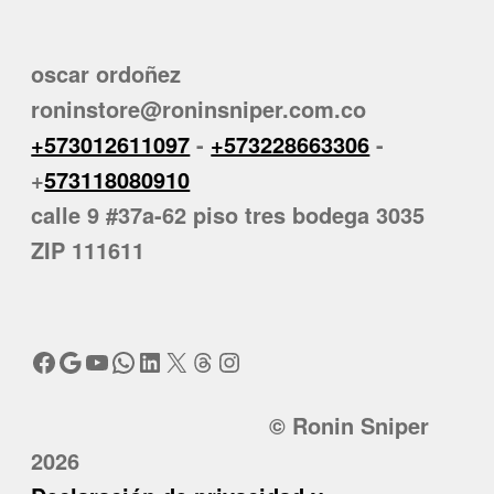
oscar ordoñez
roninstore@roninsniper.com.co
+573012611097
-
+573228663306
-
+
573118080910
calle 9 #37a-62 piso tres bodega 3035
ZIP 111611
Facebook
Google
YouTube
WhatsApp
LinkedIn
X
Threads
Instagram
© Ronin Sniper
2026