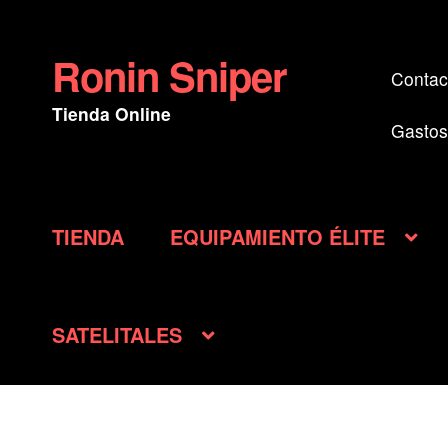
Ronin Sniper
Ir
Ir
Contac
a
al
Tienda Online
la
contenido
Gastos
navegación
TIENDA
EQUIPAMIENTO ÉLITE
SATELITALES