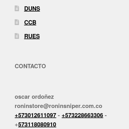
DUNS
CCB
RUES
CONTACTO
oscar ordoñez
roninstore@roninsniper.com.co
+573012611097
-
+573228663306
-
+
573118080910