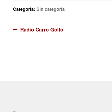
Categoría:
Sin categoría
Navegación
Anterior:
Radio Carro Gollo
de
entradas