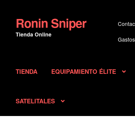
Ronin Sniper
Ir
Ir
Contac
a
al
Tienda Online
la
contenido
Gastos
navegación
TIENDA
EQUIPAMIENTO ÉLITE
SATELITALES