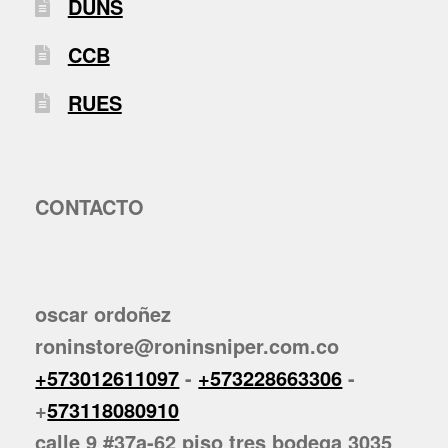
DUNS
CCB
RUES
CONTACTO
oscar ordoñez
roninstore@roninsniper.com.co
+573012611097
-
+573228663306
-
+
573118080910
calle 9 #37a-62 piso tres bodega 3035