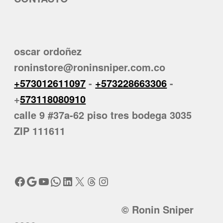
oscar ordoñez
roninstore@roninsniper.com.co
+573012611097
-
+573228663306
-
+
573118080910
calle 9 #37a-62 piso tres bodega 3035
ZIP 111611
Facebook
Google
YouTube
WhatsApp
LinkedIn
X
Threads
Instagram
© Ronin Sniper