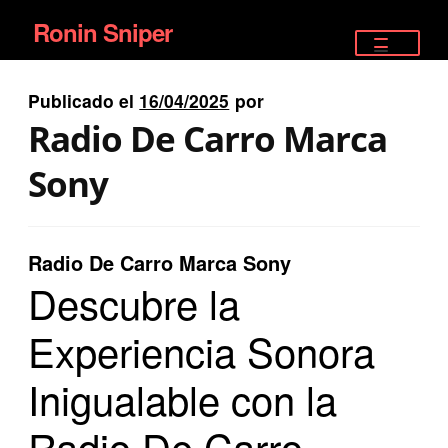
Ronin Sniper
Ir
Ir
a
al
TIENDA
la
contenido
Publicado el
16/04/2025
por
EQUIPAMIENTO ÉLITE
navegación
Radio De Carro Marca
PISTOLAS
Sony
RIFLES DEPORTIVOS
Radio De Carro Marca Sony
SATELITALES
Descubre la
Experiencia Sonora
Inigualable con la
Radio De Carro