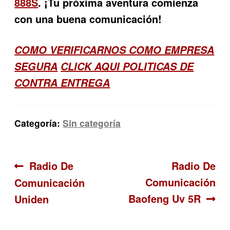
888S
. ¡Tu próxima aventura comienza
con una buena comunicación!
COMO VERIFICARNOS COMO EMPRESA
SEGURA
CLICK AQUI POLITICAS DE
CONTRA ENTREGA
Categoría:
Sin categoría
Navegación
Anterior:
Siguiente:
Radio De
Radio De
Comunicación
Comunicación
de
Baofeng Uv 5R
Uniden
entradas