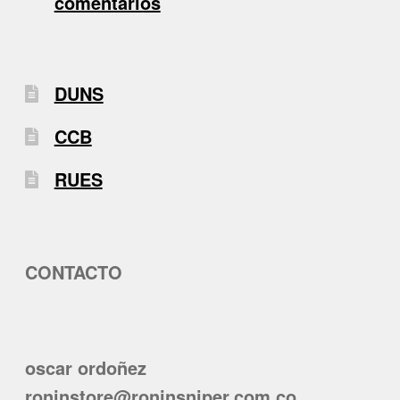
comentarios
DUNS
CCB
RUES
CONTACTO
oscar ordoñez
roninstore@roninsniper.com.co