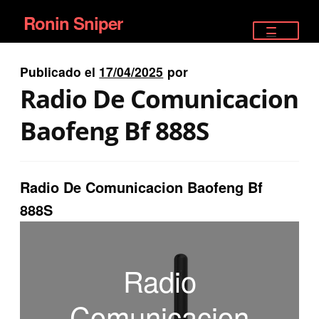
Ronin Sniper
Ir
Ir
a
al
TIENDA
la
contenido
Publicado el
17/04/2025
por
EQUIPAMIENTO ÉLITE
navegación
Radio De Comunicacion
PISTOLAS
Baofeng Bf 888S
RIFLES DEPORTIVOS
Radio De Comunicacion Baofeng Bf
SATELITALES
888S
Radio
Comunicacion