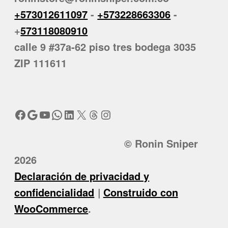
+573012611097
-
+573228663306
-
+
573118080910
calle 9 #37a-62 piso tres bodega 3035
ZIP 111611
Facebook
Google
YouTube
WhatsApp
LinkedIn
X
Threads
Instagram
© Ronin Sniper
2026
Declaración de privacidad y
confidencialidad
Construido con
WooCommerce
.