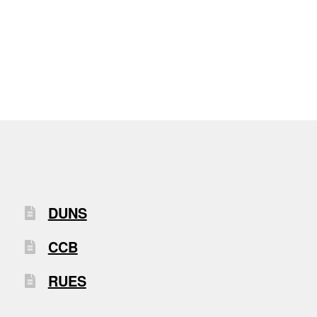
DUNS
CCB
RUES