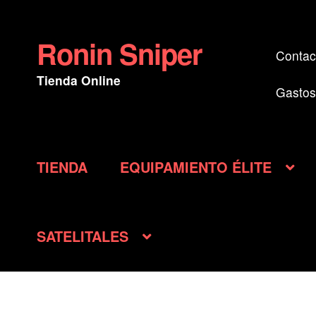
Ronin Sniper
Ir
Ir
Contac
a
al
Tienda Online
la
contenido
Gastos
navegación
TIENDA
EQUIPAMIENTO ÉLITE
SATELITALES