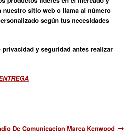
s productos líderes en el mercado y
 nuestro sitio web o llama al número
personalizado según tus necesidades
privacidad y seguridad antes realizar
 ENTREGA
guiente:
adio De Comunicacion Marca Kenwood