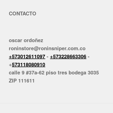
CONTACTO
oscar ordoñez
roninstore@roninsniper.com.co
+573012611097
-
+573228663306
-
+
573118080910
calle 9 #37a-62 piso tres bodega 3035
ZIP 111611