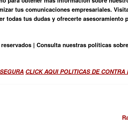
o para obtener más información sobre nuestro
zar tus comunicaciones empresariales. Visita
er todas tus dudas y ofrecerte asesoramiento 
eservados | Consulta nuestras políticas sobre 
 SEGURA
CLICK AQUI POLITICAS DE CONTRA
Si
R