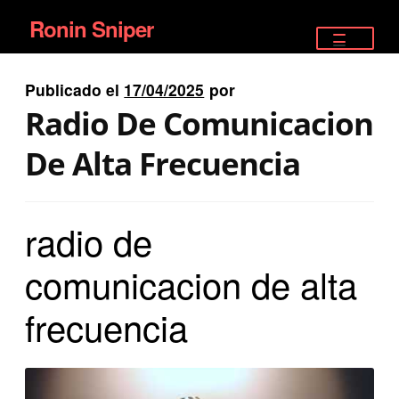
Ronin Sniper
Ir
Ir
a
al
TIENDA
la
contenido
Publicado el
17/04/2025
por
EQUIPAMIENTO ÉLITE
navegación
Radio De Comunicacion
PISTOLAS
De Alta Frecuencia
RIFLES DEPORTIVOS
radio de
SATELITALES
comunicacion de alta
frecuencia