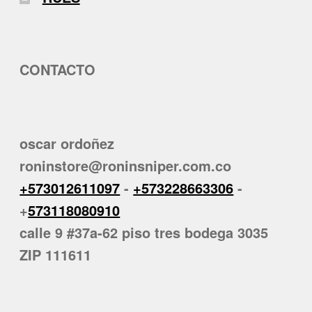
CONTACTO
oscar ordoñez
roninstore@roninsniper.com.co
+573012611097
-
+573228663306
-
+
573118080910
calle 9 #37a-62 piso tres bodega 3035
ZIP 111611