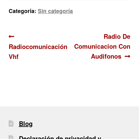
Categoría:
Sin categoría
Navegación
Anterior:
Siguiente:
Radio De
Comunicacion Con
Radiocomunicación
de
Audifonos
Vhf
entradas
Blog
Declaración de privacidad y