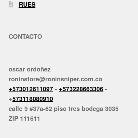
RUES
CONTACTO
oscar ordoñez
roninstore@roninsniper.com.co
+573012611097
-
+573228663306
-
+
573118080910
calle 9 #37a-62 piso tres bodega 3035
ZIP 111611