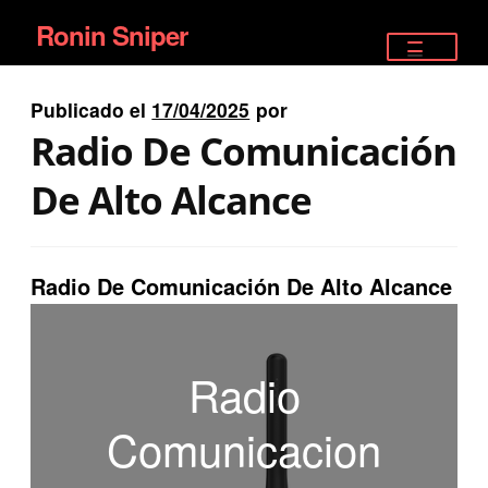
Ronin Sniper
Ir
Ir
a
al
TIENDA
la
contenido
Publicado el
17/04/2025
por
EQUIPAMIENTO ÉLITE
navegación
Radio De Comunicación
PISTOLAS
De Alto Alcance
RIFLES DEPORTIVOS
Radio De Comunicación De Alto Alcance
SATELITALES
Radio
Comunicacion