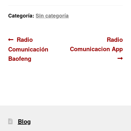
Categoría:
Sin categoría
Navegación
Anterior:
Siguient
Radio
Radio
Comunicacion App
Comunicación
de
Baofeng
entradas
Blog