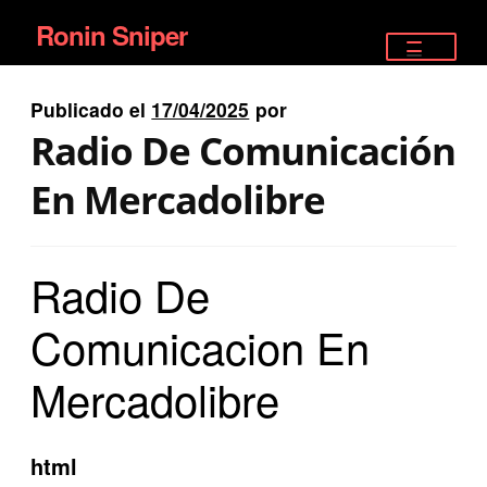
Ronin Sniper
Ir
Ir
a
al
TIENDA
la
contenido
Publicado el
17/04/2025
por
EQUIPAMIENTO ÉLITE
navegación
Radio De Comunicación
PISTOLAS
En Mercadolibre
RIFLES DEPORTIVOS
Radio De
SATELITALES
Comunicacion En
Mercadolibre
html