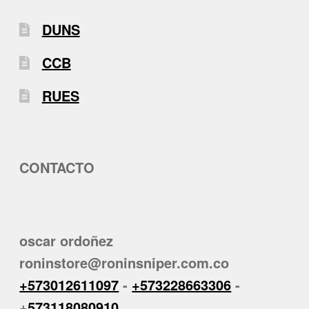
DUNS
CCB
RUES
CONTACTO
oscar ordoñez
roninstore@roninsniper.com.co
+573012611097
-
+573228663306
-
+
573118080910