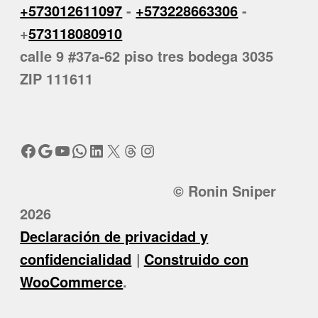
+573012611097
-
+573228663306
-
+
573118080910
calle 9 #37a-62 piso tres bodega 3035
ZIP 111611
Facebook
Google
YouTube
WhatsApp
LinkedIn
X
Threads
Instagram
© Ronin Sniper
2026
Declaración de privacidad y
confidencialidad
Construido con
WooCommerce
.