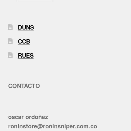
DUNS
CCB
RUES
CONTACTO
oscar ordoñez
roninstore@roninsniper.com.co