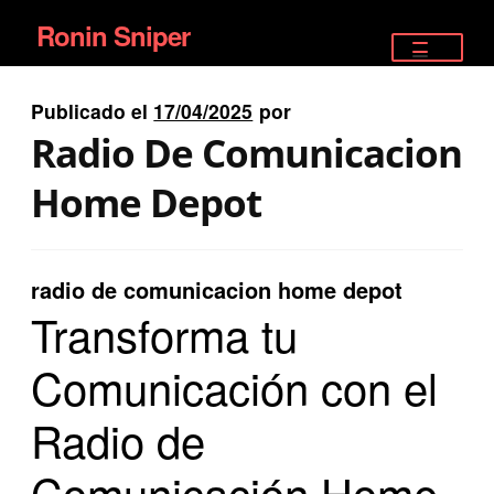
Ronin Sniper
Ir
Ir
a
al
TIENDA
la
contenido
Publicado el
17/04/2025
por
EQUIPAMIENTO ÉLITE
navegación
Radio De Comunicacion
PISTOLAS
Home Depot
RIFLES DEPORTIVOS
radio de comunicacion home depot
SATELITALES
Transforma tu
Comunicación con el
Radio de
Comunicación Home