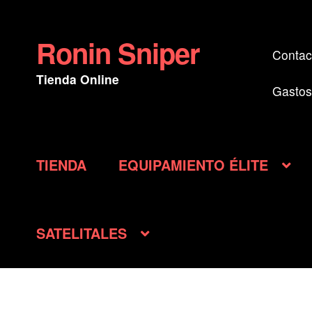
Ronin Sniper
Ir
Ir
Contac
a
al
Tienda Online
la
contenido
Gastos
navegación
TIENDA
EQUIPAMIENTO ÉLITE
SATELITALES