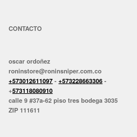
CONTACTO
oscar ordoñez
roninstore@roninsniper.com.co
+573012611097
-
+573228663306
-
+
573118080910
calle 9 #37a-62 piso tres bodega 3035
ZIP 111611