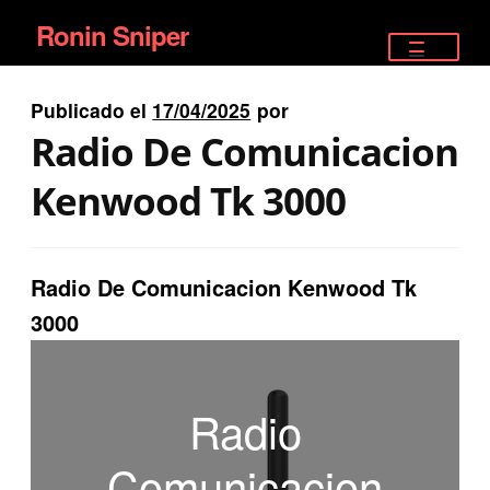
Ronin Sniper
Ir
Ir
a
al
TIENDA
la
contenido
Publicado el
17/04/2025
por
EQUIPAMIENTO ÉLITE
navegación
Radio De Comunicacion
PISTOLAS
Kenwood Tk 3000
RIFLES DEPORTIVOS
Radio De Comunicacion Kenwood Tk
SATELITALES
3000
Radio
Comunicacion