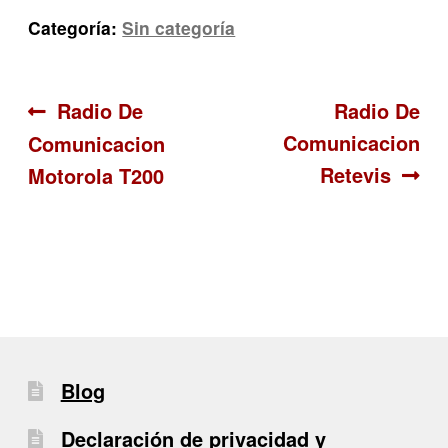
Categoría:
Sin categoría
Navegación
Anterior:
Siguiente:
Radio De
Radio De
Comunicacion
Comunicacion
de
Retevis
Motorola T200
entradas
Blog
Declaración de privacidad y