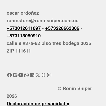
oscar ordoñez
roninstore@roninsniper.com.co
+573012611097
-
+573228663306
-
+
573118080910
calle 9 #37a-62 piso tres bodega 3035
ZIP 111611
Facebook
Google
YouTube
WhatsApp
LinkedIn
X
Threads
Instagram
© Ronin Sniper
2026
Declaración de privacidad y