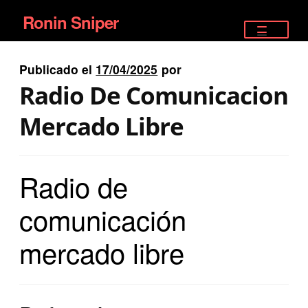
Ronin Sniper
Ir
Ir
a
al
TIENDA
la
contenido
Publicado el
17/04/2025
por
EQUIPAMIENTO ÉLITE
navegación
Radio De Comunicacion
PISTOLAS
Mercado Libre
RIFLES DEPORTIVOS
Radio de
SATELITALES
comunicación
mercado libre