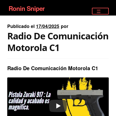
Ronin Sniper
Ir
Ir
a
al
TIENDA
la
contenido
Publicado el
17/04/2025
por
EQUIPAMIENTO ÉLITE
navegación
Radio De Comunicación
PISTOLAS
Motorola C1
RIFLES DEPORTIVOS
Radio De Comunicación Motorola C1
SATELITALES