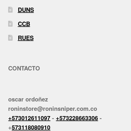
DUNS
CCB
RUES
CONTACTO
oscar ordoñez
roninstore@roninsniper.com.co
+573012611097
-
+573228663306
-
+
573118080910