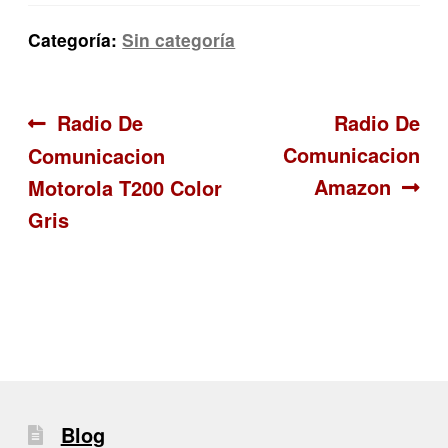
Categoría:
Sin categoría
Navegación
Anterior:
Siguiente:
Radio De
Radio De
Comunicacion
Comunicacion
de
Amazon
Motorola T200 Color
entradas
Gris
Blog