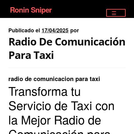
Ronin Sniper
Ir
Ir
a
al
TIENDA
la
contenido
Publicado el
17/04/2025
por
EQUIPAMIENTO ÉLITE
navegación
Radio De Comunicación
PISTOLAS
Para Taxi
RIFLES DEPORTIVOS
radio de comunicacion para taxi
SATELITALES
Transforma tu
Servicio de Taxi con
la Mejor Radio de
Comunicación para