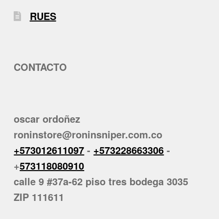
RUES
CONTACTO
oscar ordoñez
roninstore@roninsniper.com.co
+573012611097
-
+573228663306
-
+
573118080910
calle 9 #37a-62 piso tres bodega 3035
ZIP 111611