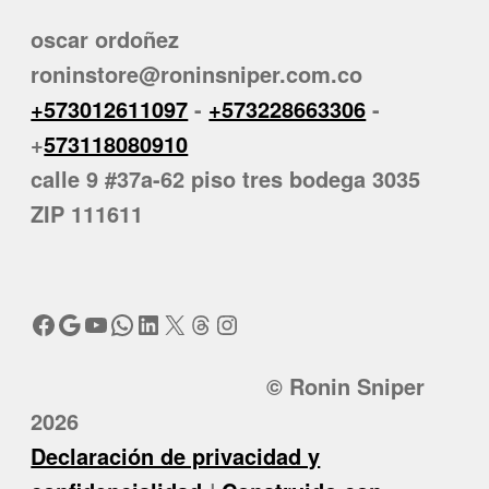
oscar ordoñez
roninstore@roninsniper.com.co
+573012611097
-
+573228663306
-
+
573118080910
calle 9 #37a-62 piso tres bodega 3035
ZIP 111611
Facebook
Google
YouTube
WhatsApp
LinkedIn
X
Threads
Instagram
© Ronin Sniper
2026
Declaración de privacidad y