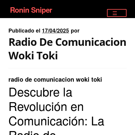
Ronin Sniper
Ir
Ir
a
al
TIENDA
la
contenido
Publicado el
17/04/2025
por
EQUIPAMIENTO ÉLITE
navegación
Radio De Comunicacion
PISTOLAS
Woki Toki
RIFLES DEPORTIVOS
radio de comunicacion woki toki
SATELITALES
Descubre la
Revolución en
Comunicación: La
Radio de