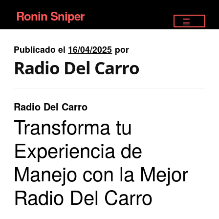
Ronin Sniper
Ir
Ir
a
al
TIENDA
la
contenido
Publicado el
16/04/2025
por
EQUIPAMIENTO ÉLITE
navegación
Radio Del Carro
PISTOLAS
RIFLES DEPORTIVOS
Radio Del Carro
Transforma tu
SATELITALES
Experiencia de
Manejo con la Mejor
Radio Del Carro