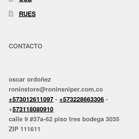
RUES
CONTACTO
oscar ordoñez
roninstore@roninsniper.com.co
+573012611097
-
+573228663306
-
+
573118080910
calle 9 #37a-62 piso tres bodega 3035
ZIP 111611