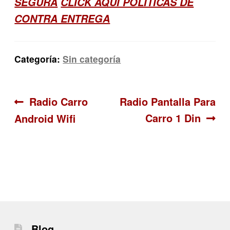
SEGURA
CLICK AQUI POLITICAS DE
CONTRA ENTREGA
Categoría:
Sin categoría
Navegación
Anterior:
Siguiente:
Radio Carro
Radio Pantalla Para
Carro 1 Din
Android Wifi
de
entradas
Blog