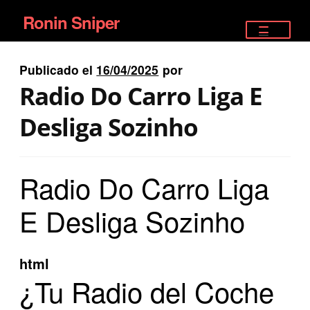
Ronin Sniper
Ir
Ir
a
al
TIENDA
la
contenido
Publicado el
16/04/2025
por
EQUIPAMIENTO ÉLITE
navegación
Radio Do Carro Liga E
PISTOLAS
Desliga Sozinho
RIFLES DEPORTIVOS
Radio Do Carro Liga
SATELITALES
E Desliga Sozinho
html
¿Tu Radio del Coche