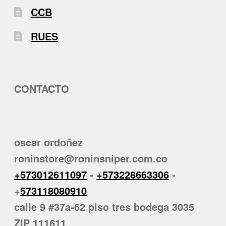
CCB
RUES
CONTACTO
oscar ordoñez
roninstore@roninsniper.com.co
+573012611097
-
+573228663306
-
+
573118080910
calle 9 #37a-62 piso tres bodega 3035
ZIP 111611