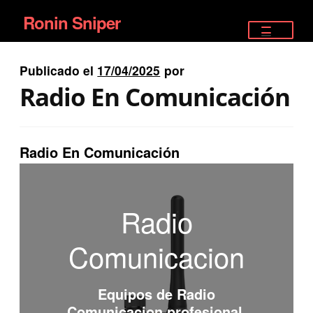
Ronin Sniper
Ir
Ir
a
al
TIENDA
la
contenido
Publicado el
17/04/2025
por
EQUIPAMIENTO ÉLITE
navegación
Radio En Comunicación
PISTOLAS
RIFLES DEPORTIVOS
Radio En Comunicación
SATELITALES
Radio
Comunicacion
Equipos de
Radio
Comunicacion
profesional.