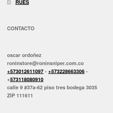
RUES
CONTACTO
oscar ordoñez
roninstore@roninsniper.com.co
+573012611097
-
+573228663306
-
+
573118080910
calle 9 #37a-62 piso tres bodega 3035
ZIP 111611