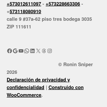
+573012611097
-
+573228663306
-
+
573118080910
calle 9 #37a-62 piso tres bodega 3035
ZIP 111611
Facebook
Google
YouTube
WhatsApp
LinkedIn
X
Threads
Instagram
© Ronin Sniper
2026
Declaración de privacidad y
confidencialidad
Construido con
WooCommerce
.