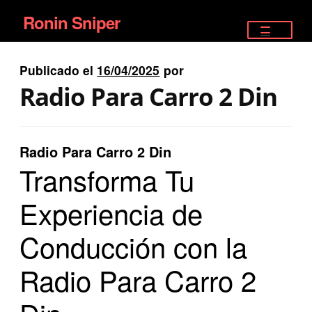
Ronin Sniper
Ir
Ir
a
al
TIENDA
la
contenido
Publicado el
16/04/2025
por
EQUIPAMIENTO ÉLITE
navegación
Radio Para Carro 2 Din
PISTOLAS
RIFLES DEPORTIVOS
Radio Para Carro 2 Din
Transforma Tu
SATELITALES
Experiencia de
Conducción con la
Radio Para Carro 2