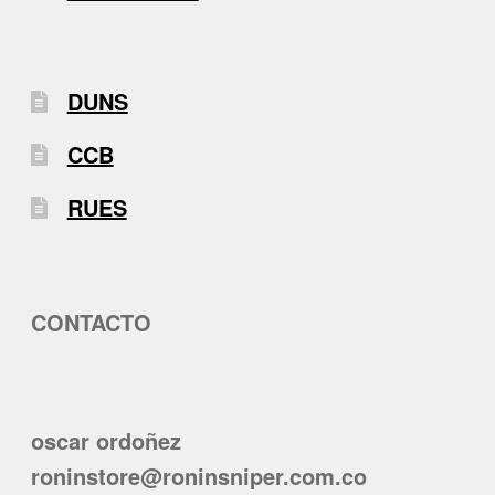
DUNS
CCB
RUES
CONTACTO
oscar ordoñez
roninstore@roninsniper.com.co