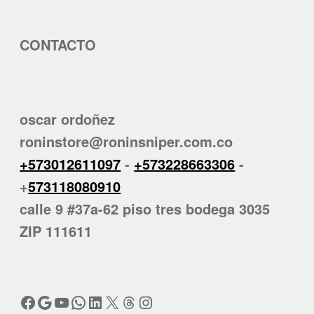
CONTACTO
oscar ordoñez
roninstore@roninsniper.com.co
+573012611097
-
+573228663306
-
+
573118080910
calle 9 #37a-62 piso tres bodega 3035
ZIP 111611
Facebook
Google
YouTube
WhatsApp
LinkedIn
X
Threads
Instagram