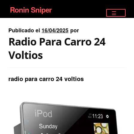
Ronin Sniper
Ir
Ir
a
al
TIENDA
la
contenido
Publicado el
16/04/2025
por
EQUIPAMIENTO ÉLITE
navegación
Radio Para Carro 24
PISTOLAS
Voltios
RIFLES DEPORTIVOS
radio para carro 24 voltios
SATELITALES