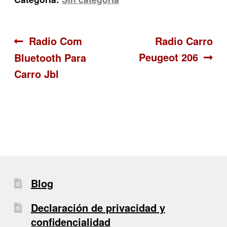
Navegación
Anterior:
Siguiente:
Radio Com
Radio Carro
Peugeot 206
Bluetooth Para
de
Carro Jbl
entradas
Blog
Declaración de privacidad y
confidencialidad