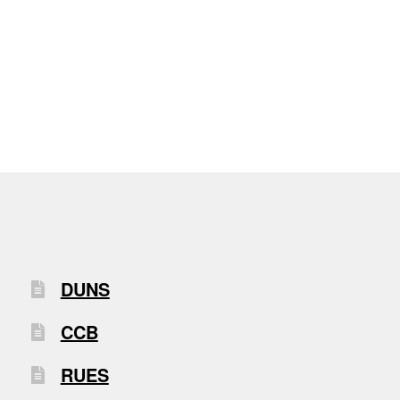
DUNS
CCB
RUES