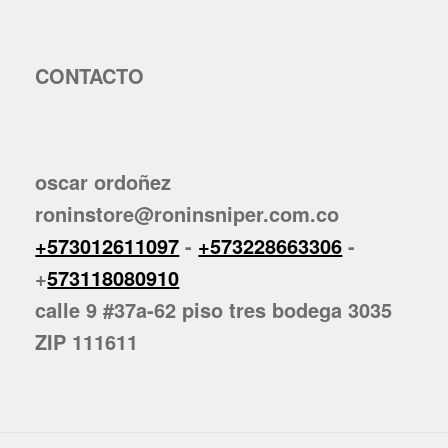
CONTACTO
oscar ordoñez
roninstore@roninsniper.com.co
+573012611097
-
+573228663306
-
+
573118080910
calle 9 #37a-62 piso tres bodega 3035
ZIP 111611