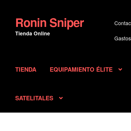
Ronin Sniper
Ir
Ir
Contac
a
al
Tienda Online
la
contenido
Gastos
navegación
TIENDA
EQUIPAMIENTO ÉLITE
SATELITALES