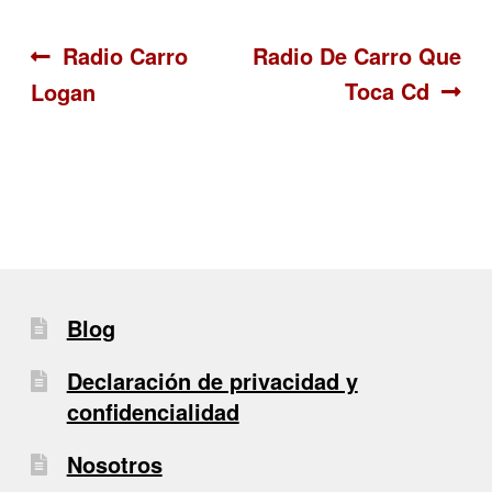
Navegación
Anterior:
Siguiente:
Radio Carro
Radio De Carro Que
Toca Cd
Logan
de
entradas
Blog
Declaración de privacidad y
confidencialidad
Nosotros