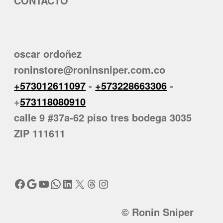
CONTACTO
oscar ordoñez
roninstore@roninsniper.com.co
+573012611097
-
+573228663306
-
+
573118080910
calle 9 #37a-62 piso tres bodega 3035
ZIP 111611
Facebook
Google
YouTube
WhatsApp
LinkedIn
X
Threads
Instagram
© Ronin Sniper