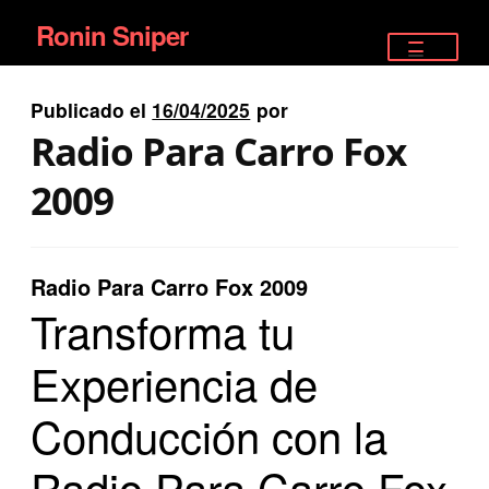
Ronin Sniper
Ir
Ir
a
al
TIENDA
la
contenido
Publicado el
16/04/2025
por
EQUIPAMIENTO ÉLITE
navegación
Radio Para Carro Fox
PISTOLAS
2009
RIFLES DEPORTIVOS
Radio Para Carro Fox 2009
SATELITALES
Transforma tu
Experiencia de
Conducción con la
Radio Para Carro Fox