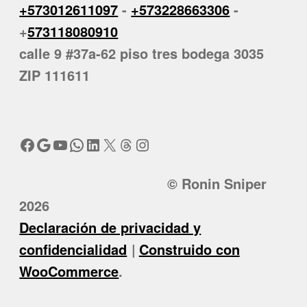
+573012611097
-
+573228663306
-
+
573118080910
calle 9 #37a-62 piso tres bodega 3035
ZIP 111611
Facebook
Google
YouTube
WhatsApp
LinkedIn
X
Threads
Instagram
© Ronin Sniper
2026
Declaración de privacidad y
confidencialidad
Construido con
WooCommerce
.