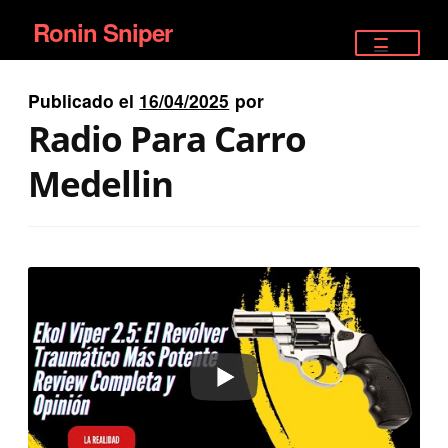
Ronin Sniper
Ir
Ir
a
al
TIENDA
la
contenido
Publicado el
16/04/2025
por
EQUIPAMIENTO ÉLITE
navegación
Radio Para Carro
PISTOLAS
Medellin
RIFLES DEPORTIVOS
SATELITALES