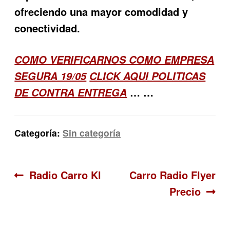
ofreciendo una mayor comodidad y
conectividad.
COMO VERIFICARNOS COMO EMPRESA
SEGURA 19/05
CLICK AQUI POLITICAS
… …
DE CONTRA ENTREGA
Categoría:
Sin categoría
Navegación
Anterior:
Siguiente:
Radio Carro Kl
Carro Radio Flyer
Precio
de
entradas