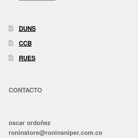
DUNS
CCB
RUES
CONTACTO
oscar ordoñez
roninstore@roninsniper.com.co