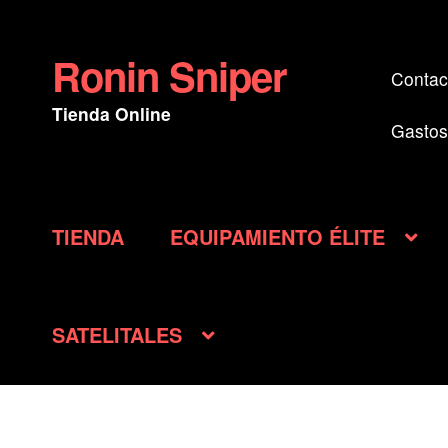
Ronin Sniper
Ir
Ir
Contac
a
al
Tienda Online
la
contenido
Gastos
navegación
TIENDA
EQUIPAMIENTO ÉLITE
SATELITALES