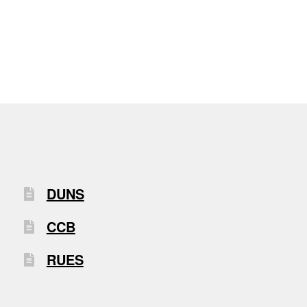
DUNS
CCB
RUES