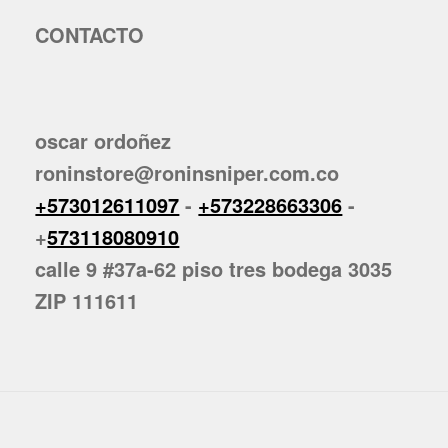
CONTACTO
oscar ordoñez
roninstore@roninsniper.com.co
+573012611097
-
+573228663306
-
+
573118080910
calle 9 #37a-62 piso tres bodega 3035
ZIP 111611