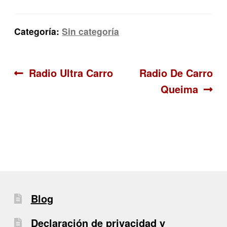
Categoría:
Sin categoría
Navegación
Anterior:
Siguiente:
Radio Ultra Carro
Radio De Carro
Queima
de
entradas
Blog
Declaración de privacidad y