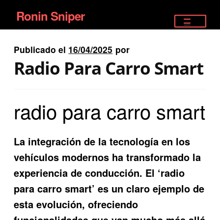
Ronin Sniper
Ir
Ir
a
al
TIENDA
la
contenido
Publicado el
16/04/2025
por
EQUIPAMIENTO ÉLITE
navegación
Radio Para Carro Smart
PISTOLAS
radio para carro smart
RIFLES DEPORTIVOS
SATELITALES
La integración de la tecnología en los
vehículos modernos ha transformado la
experiencia de conducción. El ‘radio
para carro smart’ es un claro ejemplo de
esta evolución, ofreciendo
funcionalidades que van mucho más allá