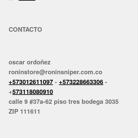
CONTACTO
oscar ordoñez
roninstore@roninsniper.com.co
+573012611097
-
+573228663306
-
+
573118080910
calle 9 #37a-62 piso tres bodega 3035
ZIP 111611