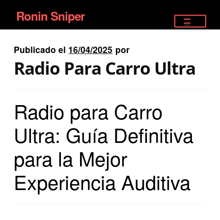
Ronin Sniper
Ir
Ir
a
al
TIENDA
la
contenido
Publicado el
16/04/2025
por
EQUIPAMIENTO ÉLITE
navegación
Radio Para Carro Ultra
PISTOLAS
Radio para Carro
RIFLES DEPORTIVOS
Ultra: Guía Definitiva
SATELITALES
para la Mejor
Experiencia Auditiva