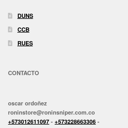
DUNS
CCB
RUES
CONTACTO
oscar ordoñez
roninstore@roninsniper.com.co
+573012611097
-
+573228663306
-