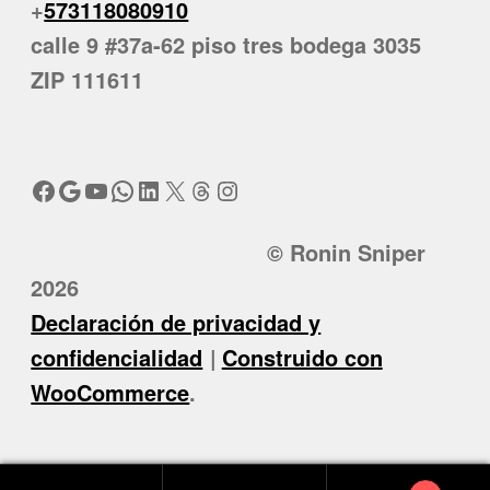
+
573118080910
calle 9 #37a-62 piso tres bodega 3035
ZIP 111611
Facebook
Google
YouTube
WhatsApp
LinkedIn
X
Threads
Instagram
© Ronin Sniper
2026
Declaración de privacidad y
confidencialidad
Construido con
WooCommerce
.