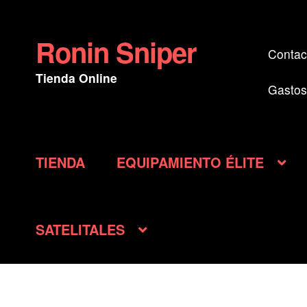
Ronin Sniper
Ir
Ir
Contac
a
al
Tienda Online
la
contenido
Gastos
navegación
TIENDA
EQUIPAMIENTO ÉLITE
SATELITALES