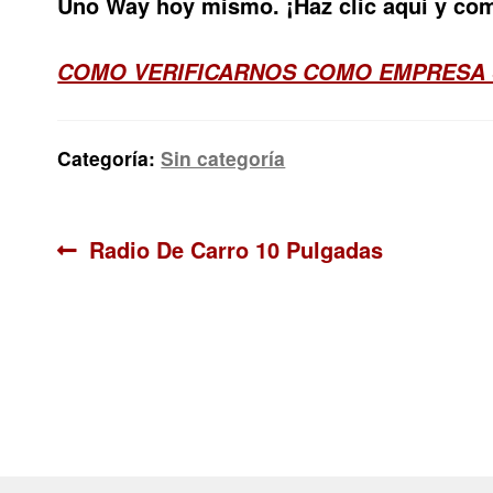
Uno Way hoy mismo. ¡Haz clic aquí y com
COMO VERIFICARNOS COMO EMPRESA
Categoría:
Sin categoría
Navegación
Anterior:
Radio De Carro 10 Pulgadas
de
entradas