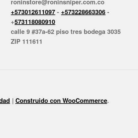
roninstore@roninsniper.com.co
+573012611097
-
+573228663306
-
+
573118080910
calle 9 #37a-62 piso tres bodega 3035
ZIP 111611
idad
Construido con WooCommerce
.