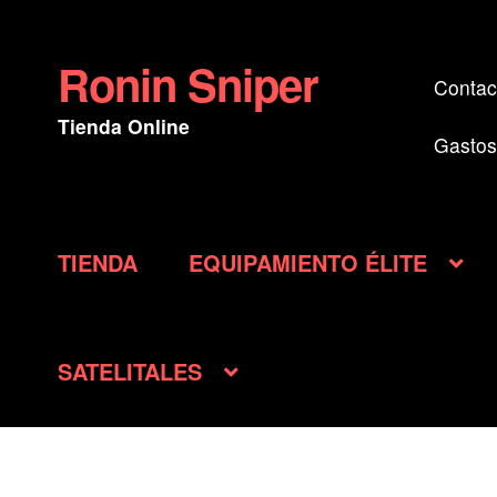
Ronin Sniper
Ir
Ir
Contac
a
al
Tienda Online
la
contenido
Gastos
navegación
TIENDA
EQUIPAMIENTO ÉLITE
SATELITALES