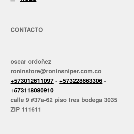
CONTACTO
oscar ordoñez
roninstore@roninsniper.com.co
+573012611097
-
+573228663306
-
+
573118080910
calle 9 #37a-62 piso tres bodega 3035
ZIP 111611