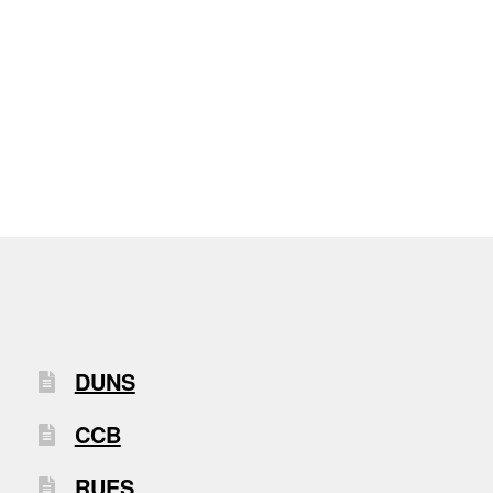
DUNS
CCB
RUES