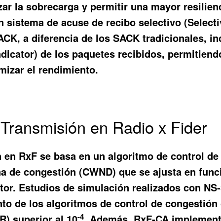
 la sobrecarga y permitir una mayor resilienc
 un sistema de acuse de recibo selectivo (Sele
CK, a diferencia de los SACK tradicionales, in
ndicator) de los paquetes recibidos, permitiend
mizar el rendimiento.
 Transmisión en Radio x Fider
n en RxF se basa en un algoritmo de control de
a de congestión (CWND) que se ajusta en funció
eptor. Estudios de simulación realizados con N
to de los algoritmos de control de congestió
-4
R) superior al 10
. Además, RxF-CA implement