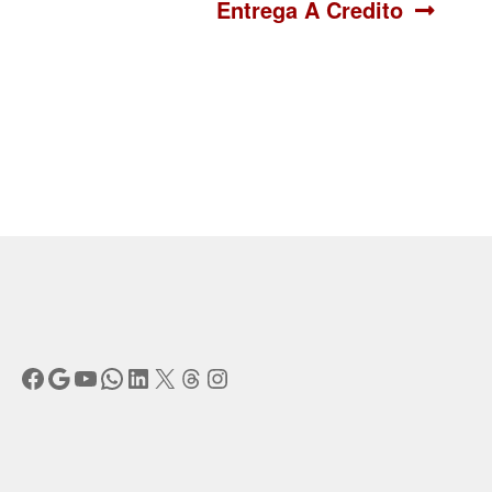
Entrega A Credito
Facebook
Google
YouTube
WhatsApp
LinkedIn
X
Threads
Instagram