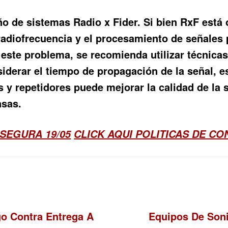
seño de sistemas Radio x Fider. Si bien RxF est
 radiofrecuencia y el procesamiento de señales 
r este problema, se recomienda utilizar técnica
derar el tiempo de propagación de la señal, e
s y repetidores puede mejorar la calidad de la s
nsas.
SEGURA 19/05
CLICK AQUI POLITICAS DE C
Siguiente:
go Contra Entrega A
Equipos De Soni