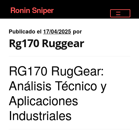
Ronin Sniper
Ir
Ir
a
al
TIENDA
la
contenido
Publicado el
17/04/2025
por
EQUIPAMIENTO ÉLITE
navegación
Rg170 Ruggear
PISTOLAS
RG170 RugGear:
RIFLES DEPORTIVOS
Análisis Técnico y
SATELITALES
Aplicaciones
Industriales