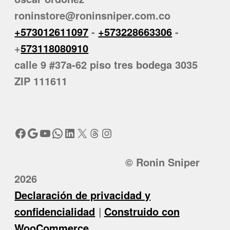
roninstore@roninsniper.com.co
+573012611097
-
+573228663306
-
+
573118080910
calle 9 #37a-62 piso tres bodega 3035
ZIP 111611
Facebook
Google
YouTube
WhatsApp
LinkedIn
X
Threads
Instagram
© Ronin Sniper
2026
Declaración de privacidad y
confidencialidad
Construido con
WooCommerce
.