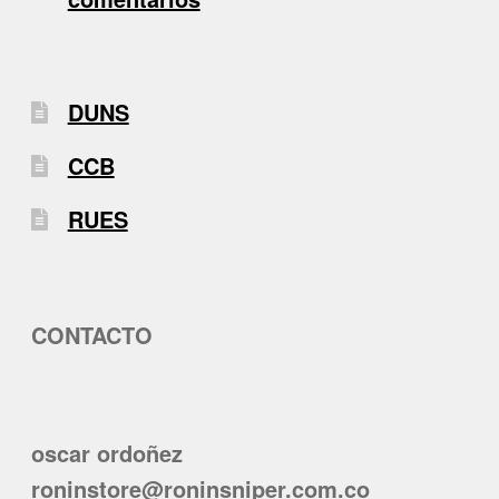
DUNS
CCB
RUES
CONTACTO
oscar ordoñez
roninstore@roninsniper.com.co