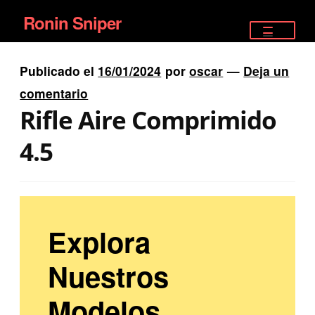
Ronin Sniper
Ir
Ir
a
al
TIENDA
la
contenido
Publicado el
16/01/2024
por
oscar
—
Deja un
EQUIPAMIENTO ÉLITE
navegación
comentario
Rifle Aire Comprimido
PISTOLAS
4.5
RIFLES DEPORTIVOS
SATELITALES
Explora
Nuestros
Modelos