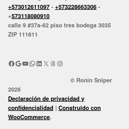
+573012611097
-
+573228663306
-
+
573118080910
calle 9 #37a-62 piso tres bodega 3035
ZIP 111611
Facebook
Google
YouTube
WhatsApp
LinkedIn
X
Threads
Instagram
© Ronin Sniper
2026
Declaración de privacidad y
confidencialidad
Construido con
WooCommerce
.