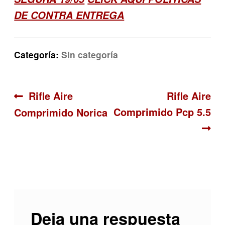
DE CONTRA ENTREGA
Categoría:
Sin categoría
Navegación
Anterior:
Siguiente:
Rifle Aire
Rifle Aire
Comprimido Pcp 5.5
Comprimido Norica
de
entradas
Deja una respuesta