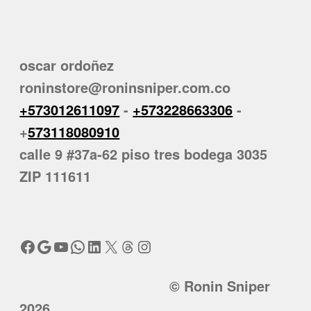
oscar ordoñez
roninstore@roninsniper.com.co
+573012611097
-
+573228663306
-
+
573118080910
calle 9 #37a-62 piso tres bodega 3035
ZIP 111611
Facebook
Google
YouTube
WhatsApp
LinkedIn
X
Threads
Instagram
© Ronin Sniper
2026