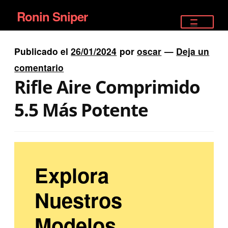
Ronin Sniper
Ir
Ir
a
al
TIENDA
la
contenido
Publicado el
26/01/2024
por
oscar
—
Deja un
EQUIPAMIENTO ÉLITE
navegación
comentario
Rifle Aire Comprimido
PISTOLAS
5.5 Más Potente
RIFLES DEPORTIVOS
SATELITALES
Explora
Nuestros
Modelos