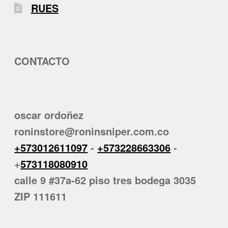
RUES
CONTACTO
oscar ordoñez
roninstore@roninsniper.com.co
+573012611097
-
+573228663306
-
+
573118080910
calle 9 #37a-62 piso tres bodega 3035
ZIP 111611