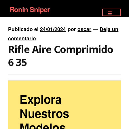
Ronin Sniper
Ir
Ir
a
al
TIENDA
la
contenido
Publicado el
24/01/2024
por
oscar
—
Deja un
EQUIPAMIENTO ÉLITE
navegación
comentario
Rifle Aire Comprimido
PISTOLAS
6 35
RIFLES DEPORTIVOS
SATELITALES
Explora
Nuestros
Modelos