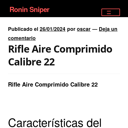
Ronin Sniper
Ir
Ir
a
al
TIENDA
la
contenido
Publicado el
26/01/2024
por
oscar
—
Deja un
EQUIPAMIENTO ÉLITE
navegación
comentario
Rifle Aire Comprimido
PISTOLAS
Calibre 22
RIFLES DEPORTIVOS
SATELITALES
Rifle Aire Comprimido Calibre 22
Características del