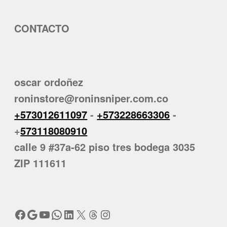
CONTACTO
oscar ordoñez
roninstore@roninsniper.com.co
+573012611097
-
+573228663306
-
+
573118080910
calle 9 #37a-62 piso tres bodega 3035
ZIP 111611
Facebook
Google
YouTube
WhatsApp
LinkedIn
X
Threads
Instagram