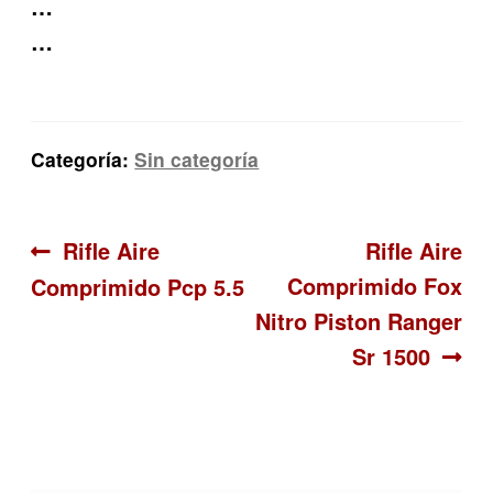
…
…
Categoría:
Sin categoría
Navegación
Anterior:
Siguiente:
Rifle Aire
Rifle Aire
Comprimido Fox
Comprimido Pcp 5.5
de
Nitro Piston Ranger
entradas
Sr 1500