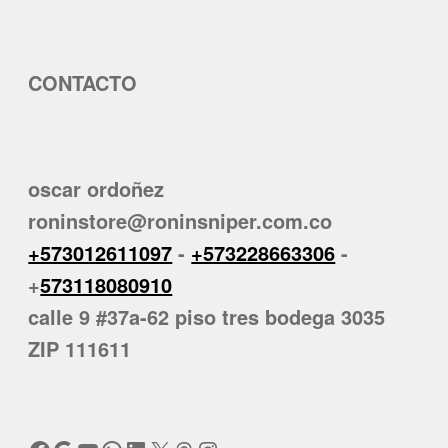
CONTACTO
oscar ordoñez
roninstore@roninsniper.com.co
+573012611097
-
+573228663306
-
+
573118080910
calle 9 #37a-62 piso tres bodega 3035
ZIP 111611