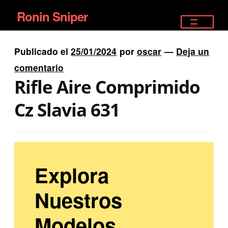
Ronin Sniper
Ir
Ir
a
al
TIENDA
la
contenido
Publicado el
25/01/2024
por
oscar
—
Deja un
EQUIPAMIENTO ÉLITE
navegación
comentario
Rifle Aire Comprimido
PISTOLAS
Cz Slavia 631
RIFLES DEPORTIVOS
SATELITALES
Explora
Nuestros
Modelos